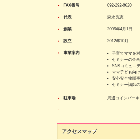
FAX番号
092-292-8620
代表
森永良恵
創業
2006年4月1日
設立
2012年10月
事業案内
子育てママを
セミナーの企
SNSコミュニ
ママ子ども向
安心安全物販
セミナー講師
駐車場
周辺コインパーキ
アクセスマップ