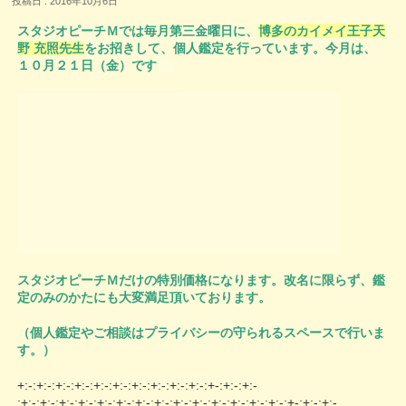
投稿日 : 2016年10月6日
スタジオピーチＭでは毎月第三金曜日に、
博多のカイメイ
王子天
野 充照先生
をお招きして、個人鑑定を行っています。今月は、
１０月２１日（金）です
スタジオピーチＭだけの特別価格になります。改名に限ら
ず、鑑
定のみのかたにも大変満足頂いております。
（個人鑑定やご相談はプライバシーの守られるスペースで
行いま
す。）
+:-:+:-:+:-:+:-:+:-:+:-:+:
-:+:-:+:-:+:-:+-:+:-:+:-
:+:-:+:-:+:-:+:-:+:-:+:-:+:-:+:-:+:-:+:-:+:
-:+:-:+:-:+:-:+-:+:-:+:-