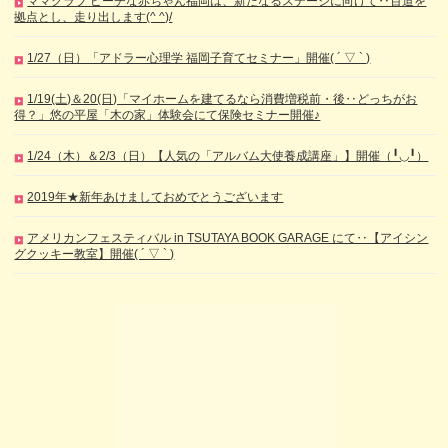
ママクラブ ピーチな赤ちゃん福岡は、新たなるステージに向けて‥百道を
拠点とし、走り出します(^ ^)/
1/27（日）「アドラー心理学 福岡子育てセミナー」開催( ´ ▽ ` )
1/19(土)＆20(日)「マイホームを建てるなら消費増税前・後‥どっちがお
得？」悠の平屋「木の家」体験会にて保険セミナー開催♪
1/24（木）＆2/3（日）【人気の「アルバム大使養成講座」】開催（╹◡╹）
2019年★新年あけましておめでとうございます
アメリカンフェスティバル in TSUTAYA BOOK GARAGE にて‥【アイシン
グクッキー教室】開催( ´ ▽ ` )