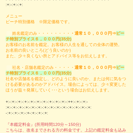
:+:-:+:-:+:
メニュー
ピーチ特別価格 ※限定価格です。
姓名鑑定のみ・・・・・・・・
・通常１０，０００円⇒
ピー
チ特別プライス６，０００円(35分)
お客様のお名前を鑑定。お客様の人生を通しての全体の運
勢。
お名前の良いところ(どう良いのか)
また、少々良くない所とアドバイス等をお伝えします。
社名・店舗名鑑定のみ・・・・・
通常１０，０００円⇒
ピー
チ特別プライス６，０００円(35分)
社名や店舗名を鑑定し、どのように良いのか、または何に
気をつ
ける必要があるのかアドバイス。場合によっては、
少々変更した
ほうが益々発展していく･･･という場合は
お伝えします。
+:-:+:-:+:-:+:-:+:-:+:-:+:
-:+:-:+:-:+:-:++:-:+:-:+:-
:+:-:+:-:+:-:+:-:+:-:+:-:+
:-:+:-:+:-:+:-:+:-:+:-:+:-:+:
-:+:-:+:-:+:-:+-:+:-:+:-
:+:
『本鑑定料金』(所用時間120分～150分)
こちらは、改名までされる方の料金です。上記の鑑定料金
も込み