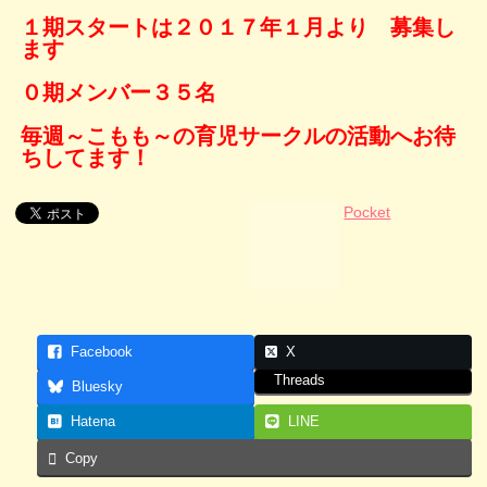
１期スタートは２０１７年１月より 募集し
ます
０期メンバー３５名
毎週～こもも～の育児サークルの活動へお待
ちしてます！
Pocket
Facebook
X
Threads
Bluesky
Hatena
LINE
Copy