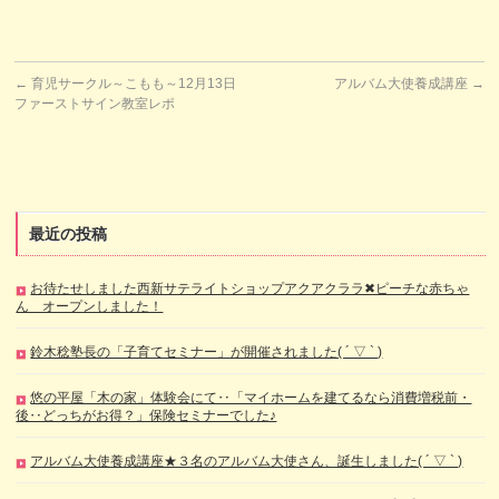
←
育児サークル～こもも～12月13日
アルバム大使養成講座
→
ファーストサイン教室レポ
最近の投稿
お待たせしました西新サテライトショップアクアクララ✖ピーチな赤ちゃ
ん オープンしました！
鈴木稔塾長の「子育てセミナー」が開催されました( ´ ▽ ` )
悠の平屋「木の家」体験会にて‥「マイホームを建てるなら消費増税前・
後‥どっちがお得？」保険セミナーでした♪
アルバム大使養成講座★３名のアルバム大使さん、誕生しました( ´ ▽ ` )