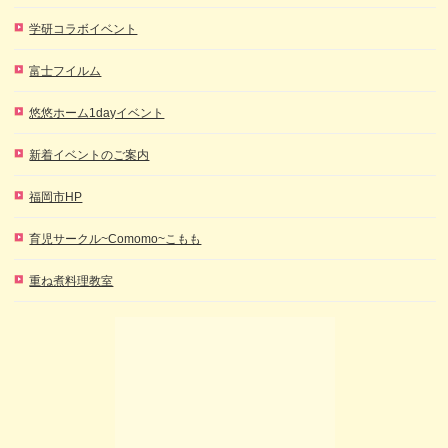
学研コラボイベント
富士フイルム
悠悠ホーム1dayイベント
新着イベントのご案内
福岡市HP
育児サークル~Comomo~こもも
重ね煮料理教室