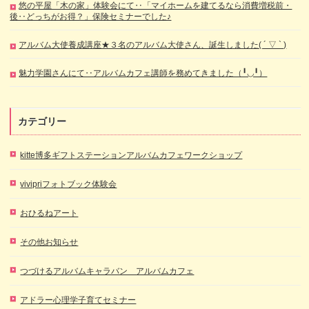
悠の平屋「木の家」体験会にて‥「マイホームを建てるなら消費増税前・
後‥どっちがお得？」保険セミナーでした♪
アルバム大使養成講座★３名のアルバム大使さん、誕生しました( ´ ▽ ` )
魅力学園さんにて‥アルバムカフェ講師を務めてきました（╹◡╹）
カテゴリー
kitte博多ギフトステーションアルバムカフェワークショップ
vivipriフォトブック体験会
おひるねアート
その他お知らせ
つづけるアルバムキャラバン アルバムカフェ
アドラー心理学子育てセミナー