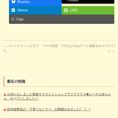
Threads
Bluesky
Hatena
LINE
Copy
←
バレンタインによせて ママの気持
２月おひるねアート撮影会＆スマカフ
ち
ェ
→
最近の投稿
お待たせしました西新サテライトショップアクアクララ✖ピーチな赤ちゃ
ん オープンしました！
鈴木稔塾長の「子育てセミナー」が開催されました( ´ ▽ ` )