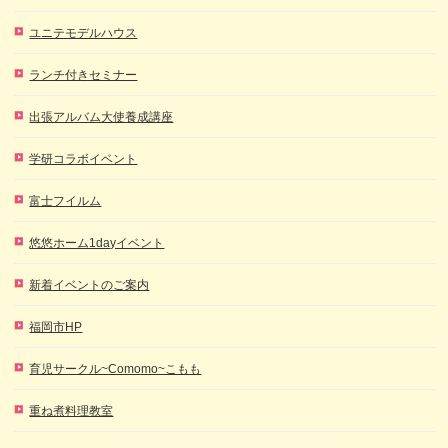
ユニテモデルハウス
ランチ付きセミナー
出張アルバム大使養成講座
学研コラボイベント
富士フイルム
悠悠ホーム1dayイベント
新着イベントのご案内
福岡市HP
育児サークル~Comomo~こもも
重ね煮料理教室