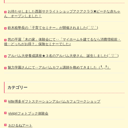
お待たせしました西新サテライトショップアクアクララ✖ピーチな赤ちゃ
ん オープンしました！
鈴木稔塾長の「子育てセミナー」が開催されました( ´ ▽ ` )
悠の平屋「木の家」体験会にて‥「マイホームを建てるなら消費増税前・
後‥どっちがお得？」保険セミナーでした♪
アルバム大使養成講座★３名のアルバム大使さん、誕生しました( ´ ▽ ` )
魅力学園さんにて‥アルバムカフェ講師を務めてきました（╹◡╹）
カテゴリー
kitte博多ギフトステーションアルバムカフェワークショップ
vivipriフォトブック体験会
おひるねアート